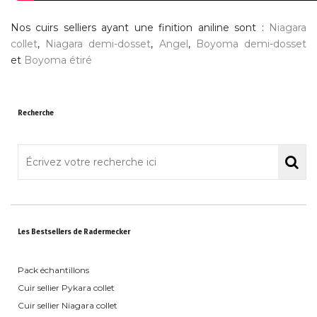
Nos cuirs selliers ayant une finition aniline sont :
Niagara
collet
,
Niagara demi-dosset
,
Angel
,
Boyoma demi-dosset
et
Boyoma étiré
Recherche
Les Bestsellers de Radermecker
Pack échantillons
Cuir sellier Pykara collet
Cuir sellier Niagara collet