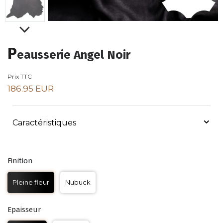
P
eausserie Angel Noir
Prix TTC
186.95 EUR
Caractéristiques
Finition
Pleine fleur
Nubuck
Epaisseur