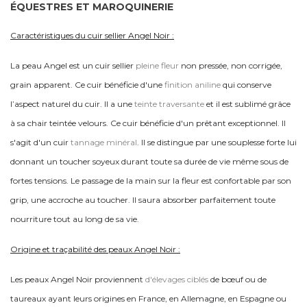
ÉQUESTRES ET MAROQUINERIE
Caractéristiques du cuir sellier Angel Noir :
La peau Angel est un cuir sellier
pleine fleur
non pressée, non corrigée,
grain apparent. Ce cuir bénéficie d'une
finition aniline
qui conserve
l’aspect naturel du cuir. Il a une
teinte traversante
et il est sublimé grâce
à sa chair teintée velours. Ce cuir bénéficie d'un prêtant exceptionnel. Il
s'agit d'un cuir
tannage minéral
. Il se distingue par une souplesse forte lui
donnant un toucher soyeux durant toute sa durée de vie même sous de
fortes tensions. Le passage de la main sur la fleur est confortable par son
grip, une accroche au toucher. Il saura absorber parfaitement toute
nourriture tout au long de sa vie.
Origine et traçabilité des peaux Angel Noir :
Les peaux Angel Noir proviennent
d'élevages ciblés
de bœuf ou de
taureaux ayant leurs origines en France, en Allemagne, en Espagne ou