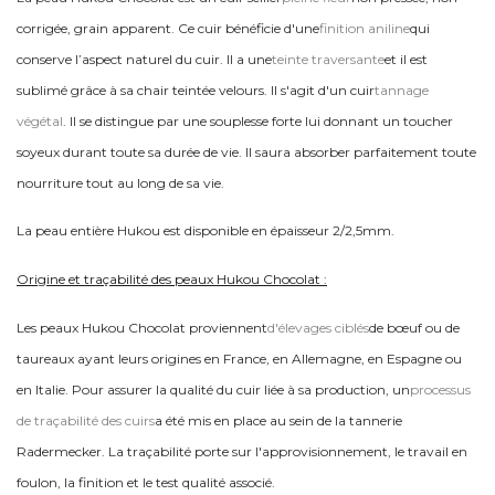
corrigée, grain apparent. Ce cuir bénéficie d'une
finition aniline
qui
conserve l’aspect naturel du cuir. Il a une
teinte traversante
et il est
sublimé grâce à sa chair teintée velours. Il s'agit d'un cuir
tannage
végétal
. Il se distingue par une souplesse forte lui donnant un toucher
soyeux durant toute sa durée de vie. Il saura absorber parfaitement toute
nourriture tout au long de sa vie.
La peau entière Hukou est disponible en épaisseur 2/2,5mm.
Origine et traçabilité des peaux Hukou Chocolat :
Les peaux Hukou Chocolat proviennent
d'élevages ciblés
de bœuf ou de
taureaux ayant leurs origines en France, en Allemagne, en Espagne ou
en Italie. Pour assurer la qualité du cuir liée à sa production, un
processus
de traçabilité des cuirs
a été mis en place au sein de la tannerie
Radermecker. La traçabilité porte sur l'approvisionnement, le travail en
foulon, la finition et le test qualité associé.