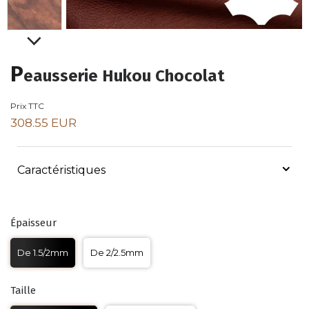
P
eausserie Hukou Chocolat
Prix TTC
308.55 EUR
Caractéristiques
Épaisseur
De 1.5/2mm
De 2/2.5mm
Taille