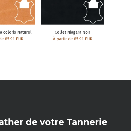
a coloris Naturel
Collet Niagara Noir
 de 85.91 EUR
À partir de 85.91 EUR
ather de votre Tannerie