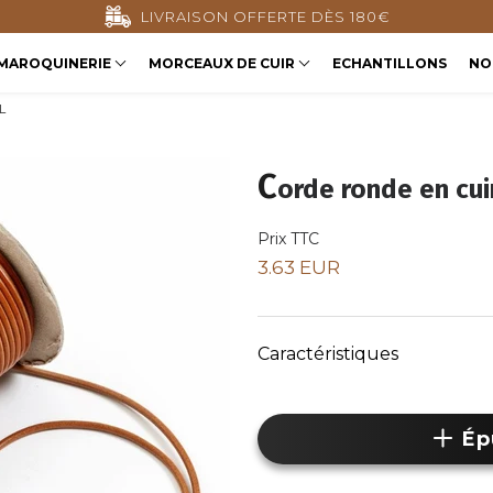
FFERTE DÈS 180€
PAIEMEN
MAROQUINERIE
MORCEAUX DE CUIR
ECHANTILLONS
NO
L
C
orde ronde en cui
Prix TTC
3.63 EUR
Caractéristiques
Ép