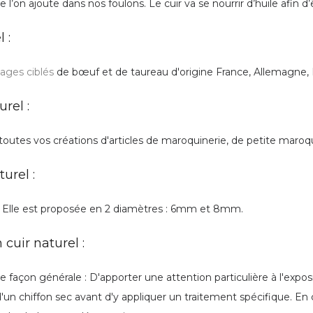
ue l’on ajoute dans nos foulons. Le cuir va se nourrir d’huile afin d’
 :
ages ciblés
de bœuf et de taureau d'origine France, Allemagne, 
rel :
 toutes vos créations d'articles de maroquinerie, de petite maroqu
urel :
. Elle est proposée en 2 diamètres : 6mm et 8mm.
cuir naturel :
e façon générale : D'apporter une attention particulière à l'exposit
 d'un chiffon sec avant d'y appliquer un traitement spécifique. En 