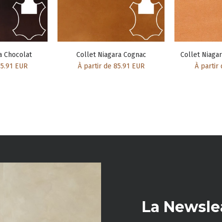
a Chocolat
Collet Niagara Cognac
Collet Niagar
85.91 EUR
À partir de 85.91 EUR
À partir
La Newsle