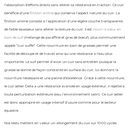
l'absorption d'efforts directs sans altérer sa résistance en traction. Ce cuir
bénéficie d'une
finition aniline
qui conserve l’aspect naturel du cuir. La
finition aniline consiste à l’application d’une légère couche transparente,
de faible épaisseur sans altérer la texture du cuir. Il est
nourri à cœur en
bain de suif
(mélange de paraffine et gras de bœuf), plus communément
appelé "cuir suiffé". Cette nourriture en bain de graisses permet une
facilité de découpe et de travail ainsi qu’une résistance à l’eau plus
importante. Le suif permet d’avoir un cuir sans entretien puisque la
graisse se donne de façon constante en surface du cuir, lui donnant la
nourriture nécessaire et une patine d'excellence. Grâce à cette nourriture,
le cuir sellier Della a une résistance avancée en usage extérieur, il rejettera
toute perturbation extérieure (eau / environnement salin). Ce cuir sellier
est donc approprié en usage intensif d’usure comme pour le secteur
équestre.
Nos tests mettent en valeur un allongement du cuir sur 1000 cycles