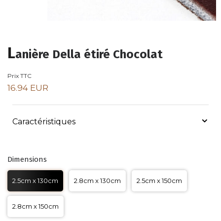
L
anière Della étiré Chocolat
Prix TTC
16.94 EUR
Caractéristiques
Dimensions
2.5cm x 130cm
2.8cm x 130cm
2.5cm x 150cm
2.8cm x 150cm