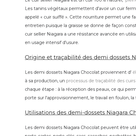
Le cuir sellier Niagara est un cuir 100% naturel,
plein
Les tanins végétaux permettent d'avoir un cuir ferme 
appelé « cuir suiffé ». Cette nourriture permet une fa
entretien puisque la graisse se donne de façon consta
cuir sellier Niagara a une résistance avancée en utilis
en usage intensif d'usure.
Origine et traçabilité des demi dossets N
Les demi dossets Niagara Chocolat proviennent d'
é
à sa production, un
processus de traçabilité des cuirs
chaque étape : à la réception des peaux, ce qui permet
porte sur l'approvisionnement, le travail en foulon, la f
Utilisations des demi-dossets Niagara Ch
Les demi dossets Niagara Chocolat peuvent être util