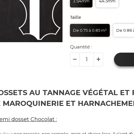
3.5/4mm
4/4.5mm
Taille
De 0.75 à 0.85 m²
De 0.86 
Quantité :
OSSETS AU TANNAGE VÉGÉTAL ET 
E MAROQUINERIE ET
HARNACHEME
demi dosset Chocolat :