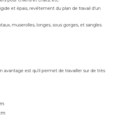
ers pour chiens et chats, etc.
igide et épais, revêtement du plan de travail d'un
rontaux, muserolles, longes, sous gorges, et sangles.
n avantage est qu'il permet de travailler sur de très
cm
 cm