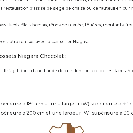
racelets, bracelets de montre, sous-mains, étuis de couteau, colli
 restauration d'assise de siège de chaise ou de fauteuil en cuir r
is : licols, filets,harnais, rênes de mariée, têtières, montants, f
t être réalisés avec le cuir sellier Niagara.
ssets Niagara Chocolat :
Il s'agit donc d'une bande de cuir dont on a retiré les flancs. So
périeure à 180 cm et une largeur (W) supérieure à 30 
upérieure à 200 cm et une largeur (W) supérieure à 30