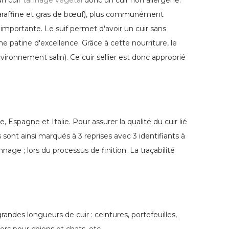
un cuir
tannage végétal
donc un cuir non allergène.
raffine et gras de bœuf), plus communément
s importante. Le suif permet d'avoir un cuir sans
e patine d'excellence. Grâce à cette nourriture, le
nvironnement salin). Ce cuir sellier est donc approprié
Espagne et Italie. Pour assurer la qualité du cuir lié
sont ainsi marqués à 3 reprises avec 3 identifiants à
age ; lors du processus de finition. La traçabilité
des longueurs de cuir : ceintures, portefeuilles,