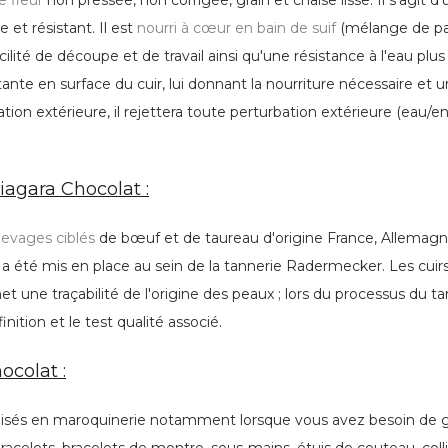
e fleur
non pressée, non corrigée, grain et chaise lisse. Il s'agit d'
et résistant. Il est
nourri à cœur en bain de suif
(mélange de pa
cilité de découpe et de travail ainsi qu'une résistance à l'eau plu
nte en surface du cuir, lui donnant la nourriture nécessaire et un
ation extérieure, il rejettera toute perturbation extérieure (eau/e
iagara Chocolat :
levages ciblés
de bœuf et de taureau d'origine France, Allemagne, 
a été mis en place au sein de la tannerie Radermecker. Les cuirs 
 une traçabilité de l'origine des peaux ; lors du processus du tann
inition et le test qualité associé.
ocolat :
isés en maroquinerie notamment lorsque vous avez besoin de gran