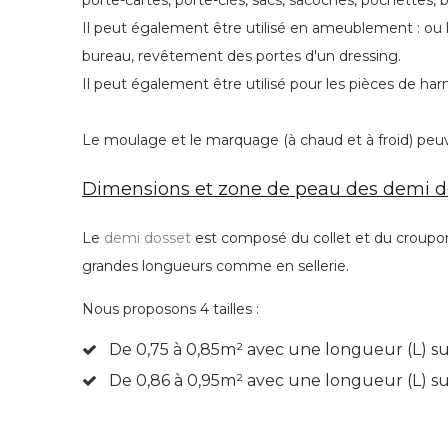
porte-cartes, porte-clés, sacs, sacoches, pochettes, b
Il peut également être utilisé en ameublement : ou la
bureau, revêtement des portes d'un dressing.
Il peut également être utilisé pour les pièces de harna
Le moulage et le marquage (à chaud et à froid) peuven
Dimensions et zone de peau des demi do
Le
demi dosset
est composé du collet et du croupon. 
grandes longueurs comme en sellerie.
Nous proposons 4 tailles :
De 0,75 à 0,85
m² avec une longueur (L) su
De 0,86 à 0,95
m² avec une longueur (L) s