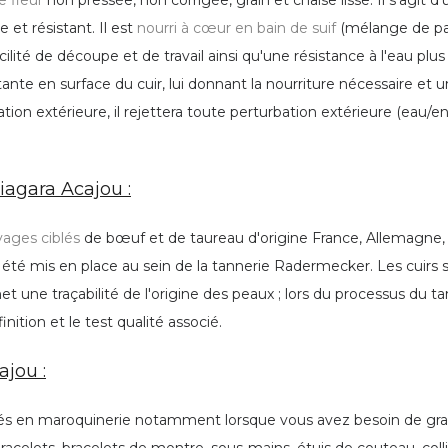
e fleur
non pressée, non corrigée, grain et chaise lisse. Il s'agit d'
et résistant. Il est
nourri à cœur en bain de suif
(mélange de pa
cilité de découpe et de travail ainsi qu'une résistance à l'eau plu
nte en surface du cuir, lui donnant la nourriture nécessaire et un
ation extérieure, il rejettera toute perturbation extérieure (eau/e
iagara Acajou :
vages ciblés
de bœuf et de taureau d'origine France, Allemagne, Es
été mis en place au sein de la tannerie Radermecker. Les cuirs so
 une traçabilité de l'origine des peaux ; lors du processus du tann
inition et le test qualité associé.
ajou :
és en maroquinerie notamment lorsque vous avez besoin de grande