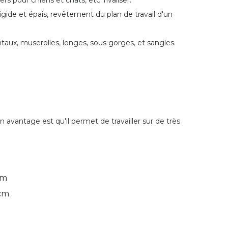
s pour chiens et chats, etc. rivaliser.
igide et épais, revêtement du plan de travail d'un
rontaux, muserolles, longes, sous gorges, et sangles.
n avantage est qu'il permet de travailler sur de très
cm
 cm