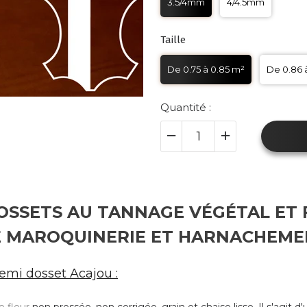
3.5/4mm
4/4.5mm
Taille
De 0.75 à 0.85 m²
De 0.86 
Quantité :
OSSETS AU TANNAGE VÉGÉTAL ET 
E MAROQUINERIE ET
HARNACHEME
demi dosset Acajou :