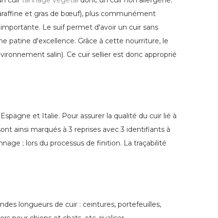
un cuir
tannage végétal
donc un cuir non allergène.
raffine et gras de bœuf), plus communément
s importante. Le suif permet d'avoir un cuir sans
e patine d'excellence. Grâce à cette nourriture, le
nvironnement salin). Ce cuir sellier est donc approprié
pagne et Italie. Pour assurer la qualité du cuir lié à
nt ainsi marqués à 3 reprises avec 3 identifiants à
age ; lors du processus de finition. La traçabilité
s longueurs de cuir : ceintures, portefeuilles,