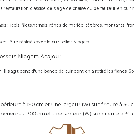
racelets, bracelets de montre, sous-mains, étuis de couteau, collier
 restauration d'assise de siège de chaise ou de fauteuil en cuir r
is : licols, filets,harnais, rênes de mariée, têtières, montants, f
t être réalisés avec le cuir sellier Niagara.
ssets Niagara Acajou :
Il s'agit donc d'une bande de cuir dont on a retiré les flancs. So
périeure à 180 cm et une largeur (W) supérieure à 30 
upérieure à 200 cm et une largeur (W) supérieure à 30