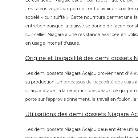
Le cuir sellier Niagara est un cuir 100% naturel,
plein
Les tanins végétaux permettent d'avoir un cuir ferme 
appelé « cuir suiffé ». Cette nourriture permet une fa
entretien puisque la graisse se donne de façon consta
cuir sellier Niagara a une résistance avancée en utilis
en usage intensif d'usure.
Origine et traçabilité des demi dossets N
Les demi dossets Niagara Acajou proviennent d'
éle
sa production, un
processus de traçabilité des cuirs
a 
chaque étape : à la réception des peaux, ce qui permet
porte sur l'approvisionnement, le travail en foulon, la f
Utilisations des demi dossets Niagara Ac
Les demi dossets Niagara Acajou peuvent être utilis