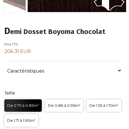
D
emi Dosset Boyoma Chocolat
Prix TTC
206.31 EUR
Caractéristiques
Taille
De 0.75 à 0.85m²
De 0.86 à 0.95m²
De 1.55 à 1.70m²
De 1.71 à 1.90m²