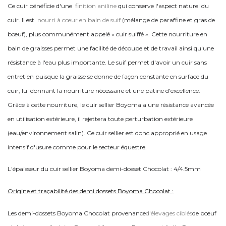
Ce cuir bénéficie d'une
finition aniline
qui conserve l'aspect naturel du
cuir. Il est
nourri à cœur en bain de suif
(mélange de paraffine et gras de
bœuf), plus communément appelé « cuir suiffé ». Cette nourriture en
bain de graisses permet une facilité de découpe et de travail ainsi qu'une
résistance à l'eau plus importante. Le suif permet d'avoir un cuir sans
entretien puisque la graisse se donne de façon constante en surface du
cuir, lui donnant la nourriture nécessaire et une patine d'excellence.
Grâce à cette nourriture, le cuir sellier Boyoma a une résistance avancée
en utilisation extérieure, il rejettera toute perturbation extérieure
(eau/environnement salin). Ce cuir sellier est donc approprié en usage
intensif d'usure comme pour le secteur équestre.
L'épaisseur du cuir sellier Boyoma demi-dosset Chocolat : 4/4.5mm
Origine et traçabilité des demi dossets Boyoma Chocolat :
Les demi-dossets Boyoma Chocolat provenance
d'élevages ciblés
de bœuf