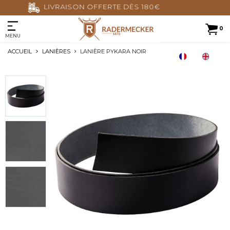
PAIEMENT SÉCURISÉ
0
MENU
ACCUEIL
LANIÈRES
LANIÈRE PYKARA NOIR