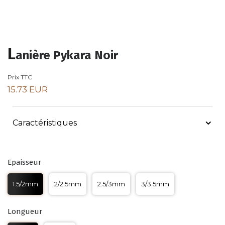
L
anière Pykara Noir
Prix TTC
15.73 EUR
Caractéristiques
Epaisseur
1.5/2mm
2/2.5mm
2.5/3mm
3/3.5mm
Longueur