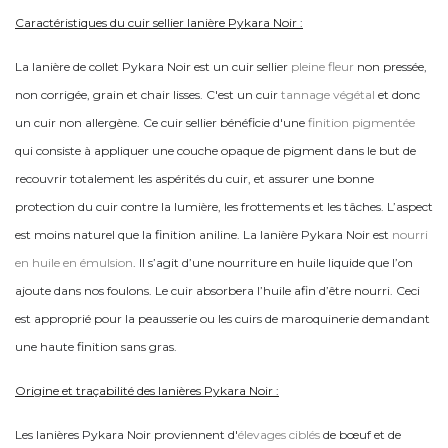
Caractéristiques du cuir sellier lanière Pykara Noir :
La lanière de collet Pykara Noir est un cuir sellier
pleine fleur
non pressée,
non corrigée, grain et chair lisses. C'est un cuir
tannage végétal
et donc
un cuir non allergène. Ce cuir sellier bénéficie d'une
finition pigmentée
qui consiste à appliquer une couche opaque de pigment dans le but de
recouvrir totalement les aspérités du cuir, et assurer une bonne
protection du cuir contre la lumière, les frottements et les tâches. L’aspect
est moins naturel que la finition aniline. La lanière Pykara Noir est
nourri
en huile en émulsion
. Il s’agit d’une nourriture en huile liquide que l’on
ajoute dans nos foulons. Le cuir absorbera l’huile afin d’être nourri. Ceci
est approprié pour la peausserie ou les cuirs de maroquinerie demandant
une haute finition sans gras.
Origine et traçabilité des lanières Pykara Noir :
Les lanières Pykara Noir proviennent d'
élevages ciblés
de bœuf et de