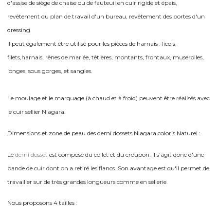
d'assise de siège de chaise ou de fauteuil en cuir rigide et épais,
revêtement du plan de travail d'un bureau, revêtement des portes d'un
dressing.
Il peut également être utilisé pour les pièces de harnais : licols,
filets,harnais, rênes de mariée, têtières, montants, frontaux, muserolles,
longes, sous gorges, et sangles.
Le moulage et le marquage (à chaud et à froid) peuvent être réalisés avec
le cuir sellier Niagara.
Dimensions et zone de peau des demi dossets Niagara coloris Naturel :
Le
demi dosset
est composé du collet et du croupon. Il s'agit donc d'une
bande de cuir dont on a retiré les flancs. Son avantage est qu'il permet de
travailler sur de très grandes longueurs comme en sellerie.
Nous proposons 4 tailles :