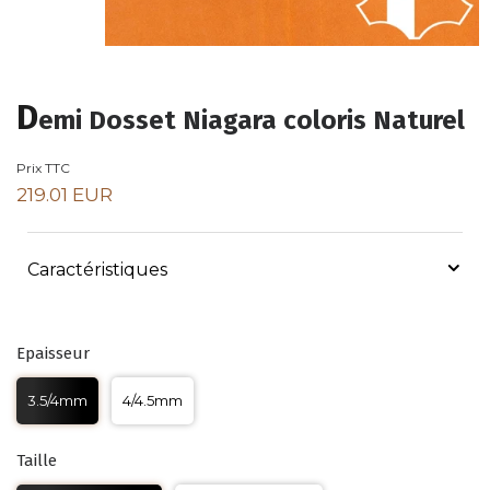
D
emi Dosset Niagara coloris Naturel
Prix TTC
219.01 EUR
Caractéristiques
Epaisseur
3.5/4mm
4/4.5mm
Taille