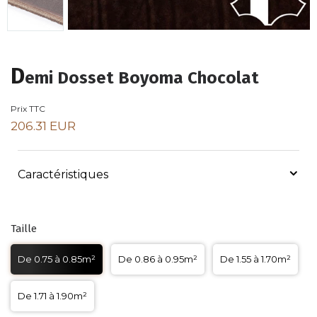
D
emi Dosset Boyoma Chocolat
Prix TTC
206.31 EUR
Caractéristiques
Taille
De 0.75 à 0.85m²
De 0.86 à 0.95m²
De 1.55 à 1.70m²
De 1.71 à 1.90m²