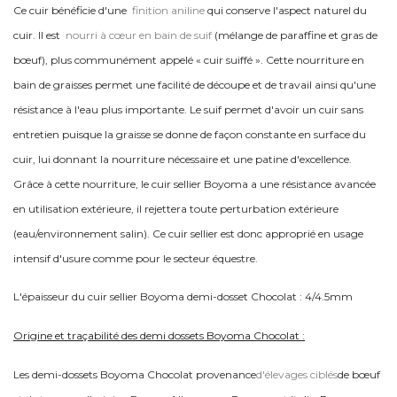
Ce cuir bénéficie d'une
finition aniline
qui conserve l'aspect naturel du
cuir. Il est
nourri à cœur en bain de suif
(mélange de paraffine et gras de
bœuf), plus communément appelé « cuir suiffé ». Cette nourriture en
bain de graisses permet une facilité de découpe et de travail ainsi qu'une
résistance à l'eau plus importante. Le suif permet d'avoir un cuir sans
entretien puisque la graisse se donne de façon constante en surface du
cuir, lui donnant la nourriture nécessaire et une patine d'excellence.
Grâce à cette nourriture, le cuir sellier Boyoma a une résistance avancée
en utilisation extérieure, il rejettera toute perturbation extérieure
(eau/environnement salin). Ce cuir sellier est donc approprié en usage
intensif d'usure comme pour le secteur équestre.
L'épaisseur du cuir sellier Boyoma demi-dosset Chocolat : 4/4.5mm
Origine et traçabilité des demi dossets Boyoma Chocolat :
Les demi-dossets Boyoma Chocolat provenance
d'élevages ciblés
de bœuf