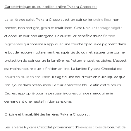
Caractéristiques du cuir sellier lanière Pykara Chocolat :
La lanière de collet Pykara Chocolat est un cuir sellier
pleine fleur
non
pressée, non corrigée, grain et chair lisses. C'est un cuir
tannage végétal
et donc un cuir non allergène. Ce cuir sellier bénéficie d'une
finition
pigmentée
qui consiste à appliquer une couche opaque de pigment dans
le but de recouvrir totalement les aspérités du cuir, et assurer une bonne
protection du cuir contre la lumière, les frottements et les tâches. L’aspect
est moins naturel que la finition aniline. La lanière Pykara Chocolat est
nourri en huile en émulsion
. Il s’agit d’une nourriture en huile liquide que
l’on ajoute dans nos foulons. Le cuir absorbera l’huile afin d’être nourri.
Ceci est approprié pour la peausserie ou les cuirs de maroquinerie
demandant une haute finition sans gras.
Origine et traçabilité des lanières Pykara Chocolat :
Les lanières Pykara Chocolat proviennent d'
élevages ciblés
de bœuf et de