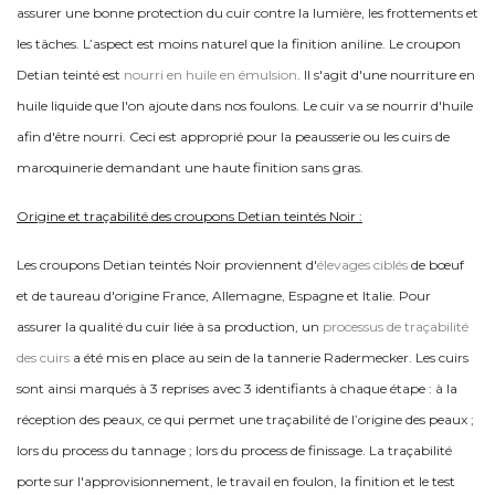
assurer une bonne protection du cuir contre la lumière, les frottements et
les tâches. L’aspect est moins naturel que la finition aniline. Le croupon
Detian teinté est
nourri en huile en émulsion
.
Il s'agit d'une nourriture en
huile liquide que l'on ajoute dans nos foulons. Le cuir va se nourrir d'huile
afin d'être nourri. Ceci est approprié pour la peausserie ou les cuirs de
maroquinerie demandant une haute finition sans gras.
Origine et traçabilité des croupons Detian teintés Noir :
Les croupons Detian teintés Noir proviennent d'
élevages ciblés
de bœuf
et de taureau d'origine France, Allemagne, Espagne et Italie. Pour
assurer la qualité du cuir liée à sa production, un
processus de traçabilité
des cuirs
a été mis en place au sein de la tannerie Radermecker. Les cuirs
sont ainsi marqués à 3 reprises avec 3 identifiants à chaque étape : à la
réception des peaux, ce qui permet une traçabilité de l’origine des peaux ;
lors du process du tannage ; lors du process de finissage. La traçabilité
porte sur l'approvisionnement, le travail en foulon, la finition et le test