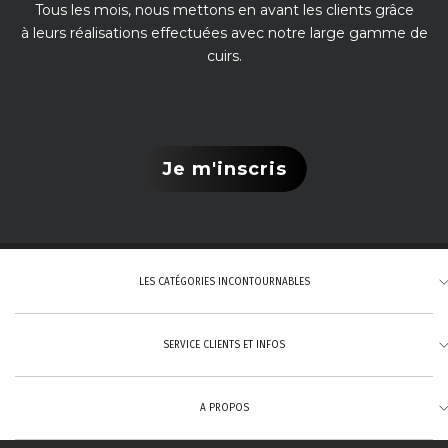
Tous les mois, nous mettons en avant les clients grâce
à leurs réalisations effectuées avec notre large gamme de
cuirs.
Je m'inscris
LES CATÉGORIES INCONTOURNABLES
SERVICE CLIENTS ET INFOS
Tannage végétal
Cuirs pleine fleur
A PROPOS
Cuirs aniline
Formulaire de contact
Nous contacter :
Cuirs naturels (beige)