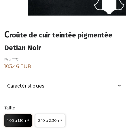
C
roûte de cuir teintée pigmentée
Detian Noir
Prix TTC
103.46 EUR
Caractéristiques
Taille
1.05 à 1.10m²
2.10 à 2.30m²