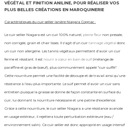
VÉGÉTAL ET FINITION ANILINE, POUR RÉALISER VOS
PLUS BELLES CRÉATIONS EN MAROQUINERIE
Caractéristiques du cuir sellier lanière Niagara Cognac :
Le cuir sellier Niagara est un cuir 100% naturel,
pleine fleur
non pressée,
non corrigée, grain et chair lisses. Il s'agit d'un cuir
tannage végétal
donc
un cuir non allergène. Les tanins végétaux permettent d'avoir un cuir
ferme et résistant. Il est
nourri à cœur en bain de suif
(mélange de
paraffine et gras de bœuf), plus communément appelé "cuir suiffé".
Cette nourriture permet une facilité de découpe et de travail ainsi qu’une
résistance à l’eau plus importante. Le suif permet d’avoir un cuir sans
entretien puisque la graisse se donne de façon constante en surface du
cuir, lui donnant la nourriture nécessaire et une patine d'excellence.
Grâce à cette nourriture, le cuir sellier Niagara a une résistance avancée
en usage extérieur, il rejettera toute perturbation extérieure (eau /
environnement salin). Ce cuir sellier est donc approprié en usage intensif