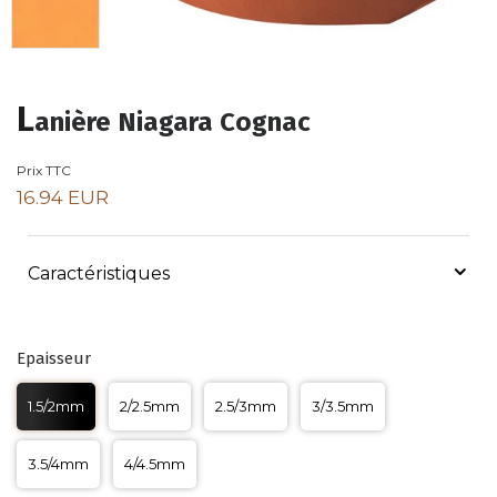
L
anière Niagara Cognac
Prix TTC
16.94 EUR
Caractéristiques
Epaisseur
1.5/2mm
2/2.5mm
2.5/3mm
3/3.5mm
3.5/4mm
4/4.5mm