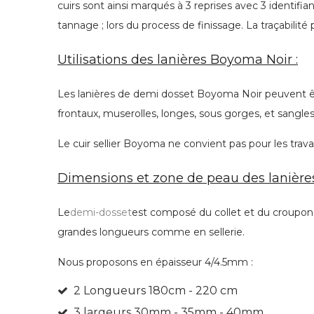
cuirs sont ainsi marqués à 3 reprises avec 3 identifia
tannage ; lors du process de finissage.
La traçabilité 
Utilisations des lanières Boyoma Noir :
Les lanières de demi dosset Boyoma Noir peuvent être
frontaux, muserolles, longes, sous gorges, et sangles
Le cuir sellier Boyoma ne convient pas pour les tra
Dimensions et zone de peau des lanièr
Le
demi-dosset
est composé du collet et du croupon. I
grandes longueurs comme en sellerie.
Nous proposons en épaisseur 4/4.5mm :
2 Longueurs 180cm - 220 cm
3 largeurs 30mm - 35mm - 40mm