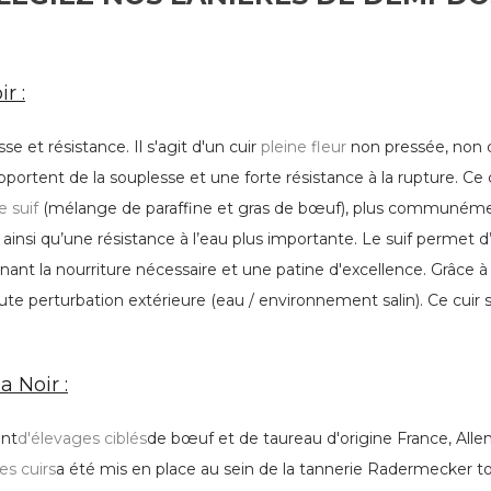
ir :
se et résistance. Il s'agit d'un cuir
pleine fleur
non pressée, non co
pportent de la souplesse et une forte résistance à la rupture. Ce
e suif
(mélange de paraffine et gras de bœuf), plus communément 
ainsi qu’une résistance à l’eau plus importante. Le suif permet d’
ant la nourriture nécessaire et une patine d'excellence. Grâce à 
oute perturbation extérieure (eau / environnement salin). Ce cuir 
 Noir :
ent
d'élevages ciblés
de bœuf et de taureau d'origine France, Allem
es cuirs
a été mis en place au sein de la tannerie Radermecker to