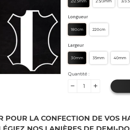
2/2.5mm
2.5/3mm
3/3
Longueur
180cm
220cm
Largeur
30mm
35mm
40mm
Quantité :
UIR POUR LA CONFECTION DE VOS
ILÉGIEZ NOS LANIÈRES DE DEMI-D