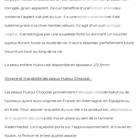
corrigée, grain apparent. Ce cuir bénéficie d'une
finition aniline
qui
conserve l’aspect naturel du cuir. Il a une
teinte traversante
et il est
sublimé grâce à sa chair teintée velours. Il s'agit d'un cuir
tannage
végétal
. Il se distingue par une souplesse forte lui donnant un toucher
soyeux durant toute sa durée de vie. Il saura absorber parfaitement toute
nourriture tout au long de sa vie.
La peau entière Hukou est disponible en épaisseur 2/2,5mm.
Origine et traçabilité des peaux Hukou Chocolat :
Les peaux Hukou Chocolat proviennent
d'élevages ciblés
de bœuf ou de
taureaux ayant leurs origines en France, en Allemagne, en Espagne ou
en Italie. Pour assurer la qualité du cuir liée à sa production, un
processus
de traçabilité des cuirs
a été mis en place au sein de la tannerie
Radermecker. La traçabilité porte sur l'approvisionnement, le travail en
foulon, la finition et le test qualité associé.