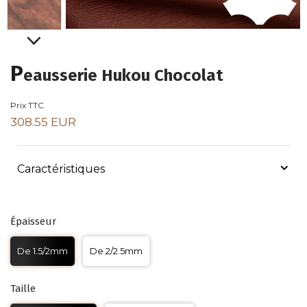
P
eausserie Hukou Chocolat
Prix TTC
308.55 EUR
Caractéristiques
Épaisseur
De 1.5/2mm
De 2/2.5mm
Taille