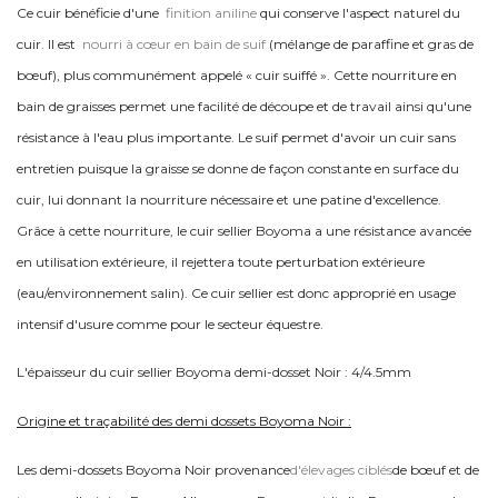
Ce cuir bénéficie d'une
finition aniline
qui conserve l'aspect naturel du
cuir. Il est
nourri à cœur en bain de suif
(mélange de paraffine et gras de
bœuf), plus communément appelé « cuir suiffé ». Cette nourriture en
bain de graisses permet une facilité de découpe et de travail ainsi qu'une
résistance à l'eau plus importante. Le suif permet d'avoir un cuir sans
entretien puisque la graisse se donne de façon constante en surface du
cuir, lui donnant la nourriture nécessaire et une patine d'excellence.
Grâce à cette nourriture, le cuir sellier Boyoma a une résistance avancée
en utilisation extérieure, il rejettera toute perturbation extérieure
(eau/environnement salin). Ce cuir sellier est donc approprié en usage
intensif d'usure comme pour le secteur équestre.
L'épaisseur du cuir sellier Boyoma demi-dosset Noir : 4/4.5mm
Origine et traçabilité des demi dossets Boyoma Noir :
Les demi-dossets Boyoma Noir provenance
d'élevages ciblés
de bœuf et de