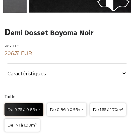
D
emi Dosset Boyoma Noir
Prix TTC
206.31 EUR
Caractéristiques
Taille
De 0.75 à 0.85m²
De 0.86 à 0.95m²
De 1.55 à 1.70m²
De 1.71 à 1.90m²