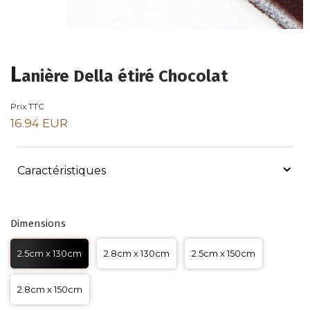
L
anière Della étiré Chocolat
Prix TTC
16.94 EUR
Caractéristiques
Dimensions
2.5cm x 130cm
2.8cm x 130cm
2.5cm x 150cm
2.8cm x 150cm