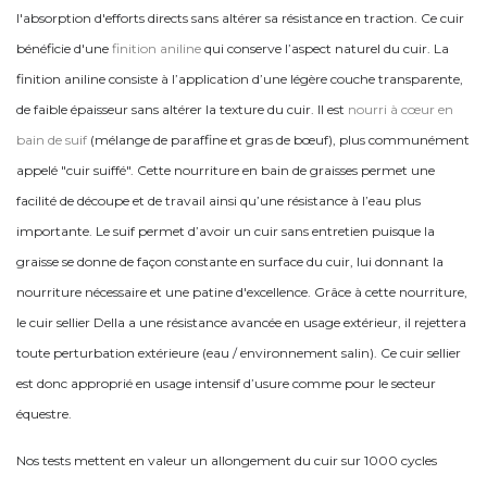
l'absorption d'efforts directs sans altérer sa résistance en traction. Ce cuir
bénéficie d'une
finition aniline
qui conserve l’aspect naturel du cuir. La
finition aniline consiste à l’application d’une légère couche transparente,
de faible épaisseur sans altérer la texture du cuir. Il est
nourri à cœur en
bain de suif
(mélange de paraffine et gras de bœuf), plus communément
appelé "cuir suiffé". Cette nourriture en bain de graisses permet une
facilité de découpe et de travail ainsi qu’une résistance à l’eau plus
importante. Le suif permet d’avoir un cuir sans entretien puisque la
graisse se donne de façon constante en surface du cuir, lui donnant la
nourriture nécessaire et une patine d'excellence. Grâce à cette nourriture,
le cuir sellier Della a une résistance avancée en usage extérieur, il rejettera
toute perturbation extérieure (eau / environnement salin). Ce cuir sellier
est donc approprié en usage intensif d’usure comme pour le secteur
équestre.
Nos tests mettent en valeur un allongement du cuir sur 1000 cycles