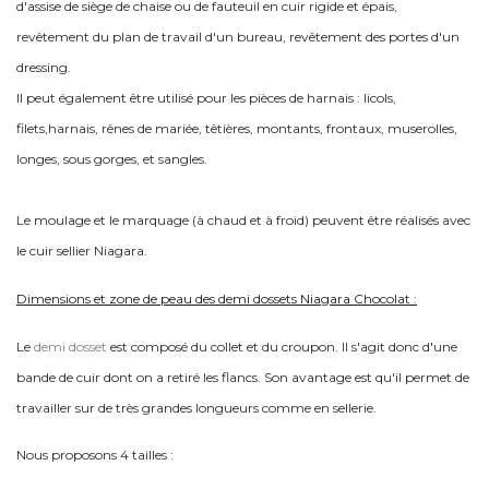
d'assise de siège de chaise ou de fauteuil en cuir rigide et épais,
revêtement du plan de travail d'un bureau, revêtement des portes d'un
dressing.
Il peut également être utilisé pour les pièces de harnais : licols,
filets,harnais, rênes de mariée, têtières, montants, frontaux, muserolles,
longes, sous gorges, et sangles.
Le moulage et le marquage (à chaud et à froid) peuvent être réalisés avec
le cuir sellier Niagara.
Dimensions et zone de peau des demi dossets Niagara Chocolat :
Le
demi dosset
est composé du collet et du croupon. Il s'agit donc d'une
bande de cuir dont on a retiré les flancs. Son avantage est qu'il permet de
travailler sur de très grandes longueurs comme en sellerie.
Nous proposons 4 tailles :