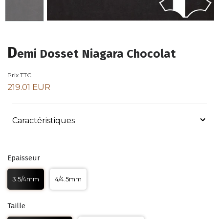
D
emi Dosset Niagara Chocolat
Prix TTC
219.01 EUR
Caractéristiques
Epaisseur
3.5/4mm
4/4.5mm
Taille