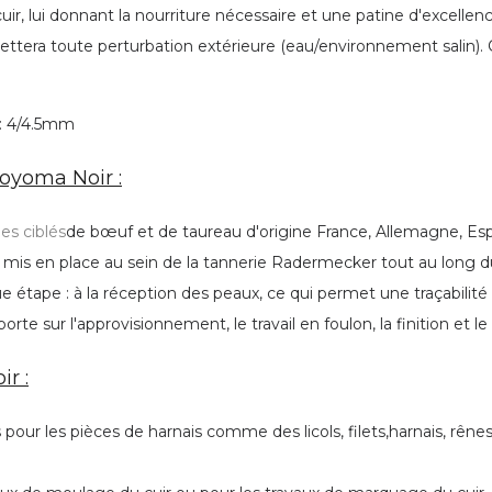
r, lui donnant la nourriture nécessaire et une patine d'excellence
ejettera toute perturbation extérieure (eau/environnement salin). 
 : 4/4.5mm
Boyoma Noir :
es ciblés
de bœuf et de taureau d'origine France, Allemagne, Espagn
 mis en place au sein de la tannerie Radermecker tout au long du
e étape : à la réception des peaux, ce qui permet une traçabilité 
 porte sur l'approvisionnement, le travail en foulon, la finition et le
r :
our les pièces de harnais comme des licols, filets,harnais, rênes