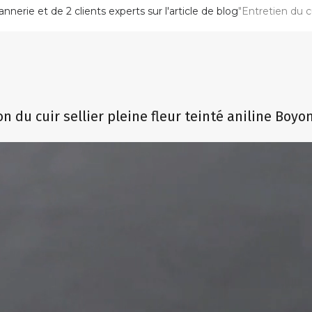
nnerie et de 2 clients experts sur l'article de blog
"Entretien du c
n du cuir sellier pleine fleur teinté aniline Boy