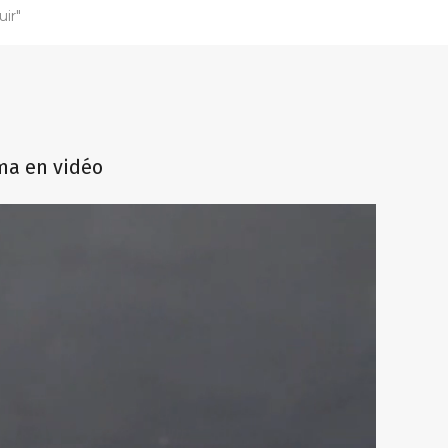
uir"
oma en vidéo