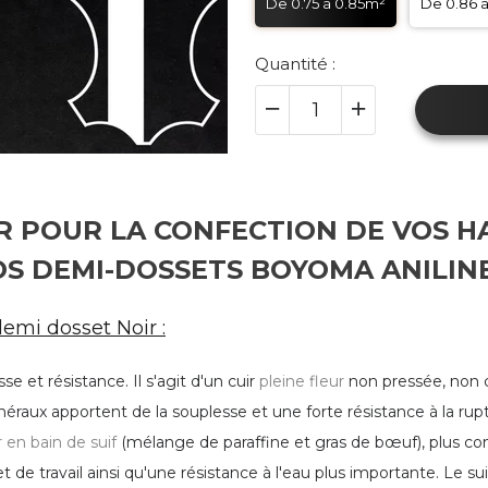
De 0.75 à 0.85m²
De 0.86 
Quantité :
IR POUR LA CONFECTION DE VOS H
OS DEMI-DOSSETS BOYOMA ANILIN
demi dosset Noir :
se et résistance. Il s'agit d'un cuir
pleine fleur
non pressée, non c
inéraux apportent de la souplesse et une forte résistance à la ru
 en bain de suif
(mélange de paraffine et gras de bœuf), plus co
 de travail ainsi qu'une résistance à l'eau plus importante. Le su