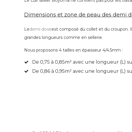
Le cuir sellier Boyoma ne convient pas pour les tra
Dimensions et zone de peau des demi d
Le
demi-dose
est composé du collet et du croupon. Il 
grandes longueurs comme en sellerie.
Nous proposons 4 tailles en épaisseur 4/4.5mm :
De 0,75 à 0,85
m² avec une longueur (L) su
De 0,86 à 0,95
m² avec une longueur (L) s