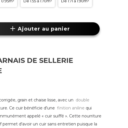
à 0.95m²
De 1.55 à 1.70m²
De 1.71 à 1.90m²
Ajouter au panier
ARNAIS DE SELLERIE
E
orrigée, grain et chaise lisse, avec un
double
pture. Ce cuir bénéficie d'une
finition aniline
qui
mmunément appelé « cuir suiffé ». Cette nourriture
if permet d'avoir un cuir sans entretien puisque la