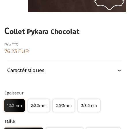
C
ollet Pykara Chocolat
Prix TTC
76.23 EUR
Caractéristiques
Epaisseur
1.5/2mm
2/2.5mm
2.5/3mm
3/3.5mm
Taille