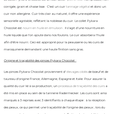
corrigée, grain et chaise lisse.
C'est un cuir
tannage végétal
et donc un
cuir non allergène. Cuir très clair au naturel, il offre une expérience
sensorielle agréable, reflétant la noblesse du cuir. Le collet Pykara
Chocolat est
nourri en huile en émulsion
. Il s'agit d'une nourriture en
huile liquide que l'on ajoute dans nos foulons. Le cuir absorbera l'huile
afin d'être nourri. Ceci est approprié pour la peausserie ou les cuirs de
maroquinerie demandant une haute finition sans gras.
Origine et traçabilité des pinces Pykara Chocolat :
Les pinces Pykara Chocolat proviennent d'
élevages ciblés
de bœuf et de
taureau d'origine France, Allemagne, Espagne et Italie. Pour assurer la
qualité du cuir lié à sa production, un
processus de traçabilité des cuirs
a
été mis en place au sein de la tannerie Radermecker. Les cuirs sont ainsi
marqués à 3 reprises avec 3 identifiants à chaque étape : à la réception
des peaux, ce qui permet une traçabilité de l'origine des peaux ; lors du