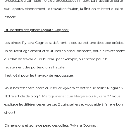
processus du tannage ; lors du processus de finition. La traçabilité porte
sur l'approvisionnement, le travail en foulon, la finition et le test qualité
associé.
Utilisations des pinces Pykara Cognac :
Les pinces Pykara Cognac satisferont la couture et une découpe précise.
Ils peuvent également être utilisés en ameublement, pour le revêtement
du plan de travail d'un bureau par exemple, ou encore pour le
revêtement des portes d'un s'habiller.
Il est idéal pour les travaux de repoussage.
Vous hésitez entre notre cuir sellier Pykara et notre cuir sellier Niagara ?
Notre article de blog "
Maroquinerie : cuir Niagara ou Pykara ?
" vous
explique les différences entre ces 2 cuirs selliers et vous aide à faire le bon
choix !
Dimensions et zone de peau des collets Pykara Cognac :