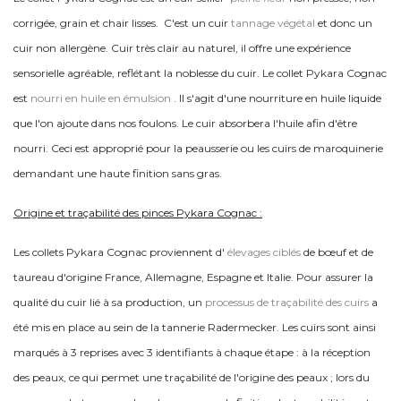
corrigée, grain et chair lisses.
C'est un cuir
tannage végétal
et donc un
cuir non allergène. Cuir très clair au naturel, il offre une expérience
sensorielle agréable, reflétant la noblesse du cuir. Le collet Pykara Cognac
est
nourri en huile en émulsion
. Il s'agit d'une nourriture en huile liquide
que l'on ajoute dans nos foulons. Le cuir absorbera l'huile afin d'être
nourri. Ceci est approprié pour la peausserie ou les cuirs de maroquinerie
demandant une haute finition sans gras.
Origine et traçabilité des pinces Pykara Cognac :
Les collets Pykara Cognac proviennent d'
élevages ciblés
de bœuf et de
taureau d'origine France, Allemagne, Espagne et Italie. Pour assurer la
qualité du cuir lié à sa production, un
processus de traçabilité des cuirs
a
été mis en place au sein de la tannerie Radermecker. Les cuirs sont ainsi
marqués à 3 reprises avec 3 identifiants à chaque étape : à la réception
des peaux, ce qui permet une traçabilité de l'origine des peaux ; lors du