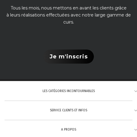
Tous les mois, nous mettons en avant les clients grâce
à leurs réalisations effectuées avec notre large gamme de
cuirs.
Je m'inscris
LES CATÉGORIES INCONTOURNABLES
SERVICE CLIENTS ET INFOS
Tannage végétal
Cuirs pleine fleur
A PROPOS
Cuirs aniline
Formulaire de contact