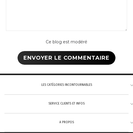
Ce blog est modéré
LES CATÉGORIES INCONTOURNABLES
SERVICE CLIENTS ET INFOS
Tannage végétal
Cuirs pleine fleur
A PROPOS
Cuirs aniline
Formulaire de contact
Nous contacter :