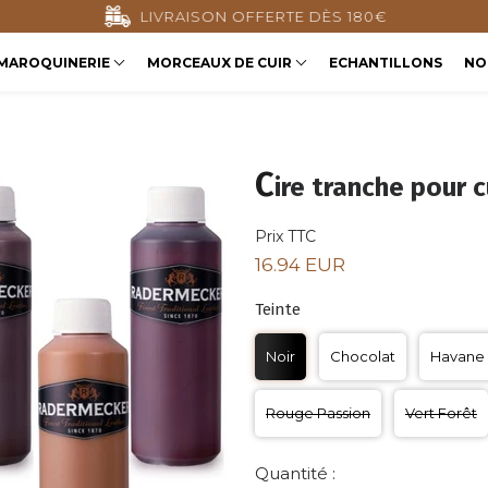
LIVRAISON OFFERTE DÈS 180€
MAROQUINERIE
MORCEAUX DE CUIR
ECHANTILLONS
NO
C
ire tranche pour c
Prix TTC
16.94 EUR
Teinte
Noir
Chocolat
Havane
Rouge Passion
Vert Forêt
Quantité :