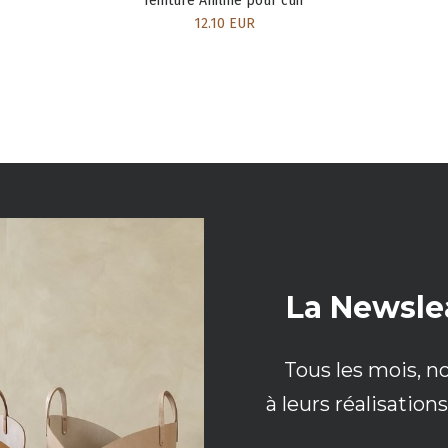
Teinture Aniline pour cuir
12.10 EUR
La Newsle
Tous les mois, n
à leurs réalisatio