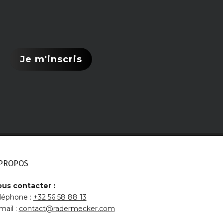
Je m'inscris
 PROPOS
us contacter :
léphone :
+32 56 58 88 13
mail :
contact@radermecker.com