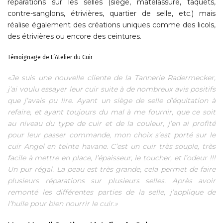
réparations sur les selles (siège, matelassure, taquets,
contre-sanglons, étrivières, quartier de selle, etc.) mais
réalise également des créations uniques comme des licols,
des étrivières ou encore des ceintures.
Témoignage de L’Atelier du Cuir
«Je suis une nouvelle cliente de la Tannerie Radermecker,
j’ai voulu essayer leur cuir suite à de nombreux avis positifs
que j’avais pu lire. Ayant un siège de selle d’équitation à
refaire, et ayant toujours du mal à me fournir, que ce soit
au niveau du type de cuir et de la couleur, j’en ai profité
pour leur passer commande, mon choix s’est porté sur le
cuir Angel en teinte havane. C’est un cuir très souple, très
facile à mettre en place, l’épaisseur, le toucher, et l’odeur !!!
Un pur régal. La peau est très grande, cela permet de faire
plusieurs réparations sur plusieurs selles. Après avoir
remonté les différentes parties de la selle, j’applique de
l’huile pour bien nourrir le cuir.»