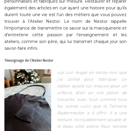
personnalisés et fabriqués sur mesure. Restaurer et réparer
également des articles en cuir ayant une histoire pour qu’ils
durent toute une vie est l’un des métiers que vous pouvez
trouver à l’Atelier Nestor. Le nom de Nestor rappelle
l’importance de transmettre ce savoir sur la maroquinerie et
d’entretenir cette passion par l’enseignement et les
ateliers, comme son père, qui lui transmet chaque jour son
savoir-faire infini.
Témoignage de l’Atelier Nestor
«Le cuir Angel en teinte noir que
j’ai utilisé pour fabriquer un
tablier ajusté sur mesure pour un
orfèvre, était un vrai plaisir de
travailler avec, tout comme tous
les autres cuirs que la Tannerie
Radermecker a à offrir. Il a une
texture incroyablement souple et
le beau côté pleine fleur teintée